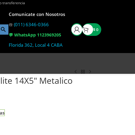
o transferencia
Comunicate con Nosotros
☎️
(011) 6346-0366
$
0
💬 WhatsApp 1123969205
Florida 362, Local 4 CABA
ite 14X5″ Metalico
ias