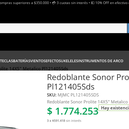
Compras superiores a $350.000 • 💳 3 cuotas sin interés • 💵 10% OFF en efectivo 
TECLAS
BATERÍAS
VIENTOS
EFECTOS
UKELELES
INSTRUMENTOS DE ARCO
lite 14X5″ Metalico Pl121405Sds
Redoblante Sonor Prol
Pl121405Sds
SKU:
MJMC PL121405SDS
Redoblante Sonor Prolite 14X5″ Metalico
$
1.774.253
Hay existenc
3 x $591.418
sin interés