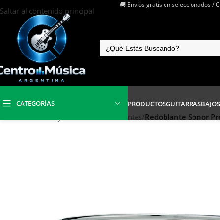
🚚 Envíos gratis en seleccionados / 
Saltar al contenido principal
CATEGORÍAS
PRODUCTOS
GUITARRAS
BAJOS
Inicio
/
Baterías y Percusión
/
Redoblantes
/
Redoblante Sonor Pro