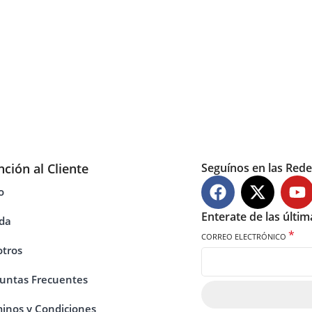
nción al Cliente
Seguínos en las Rede
o
Enterate de las últi
da
*
CORREO ELECTRÓNICO
tros
untas Frecuentes
inos y Condiciones