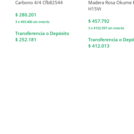
Carbono 4/4 Cfb82544
Madera Rosa Okume 
H15Vt
$
280.201
$
457.792
3 x $93.400
sin interés
3 x $152.597
sin interés
Transferencia o Depósito
$ 252.181
Transferencia o Depó
$ 412.013