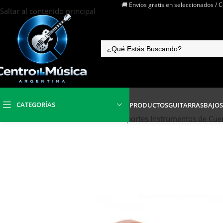
🚚 Envíos gratis en seleccionados / 
Saltar al contenido principal
CATEGORÍAS
PRODUCTOS
GUITARRAS
BAJOS
Inicio
/
Instrumentos de Cuerdas
/
Soportes Instrumentos de Cue