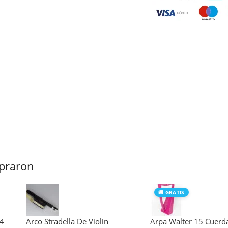
praron
🚚 GRATIS
/4
Arco Stradella De Violin
Arpa Walter 15 Cuerd