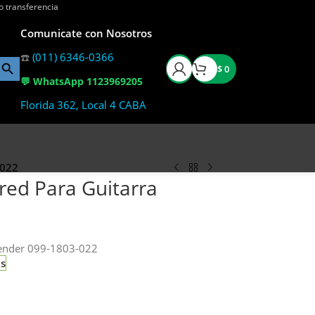
o transferencia
Comunicate con Nosotros
☎️
(011) 6346-0366
$
0
💬 WhatsApp 1123969205
Florida 362, Local 4 CABA
-022
red Para Guitarra
Fender 099-1803-022
as