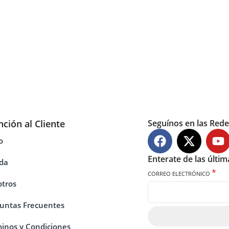
nción al Cliente
Seguínos en las Rede
o
Enterate de las últi
da
*
CORREO ELECTRÓNICO
tros
untas Frecuentes
inos y Condiciones