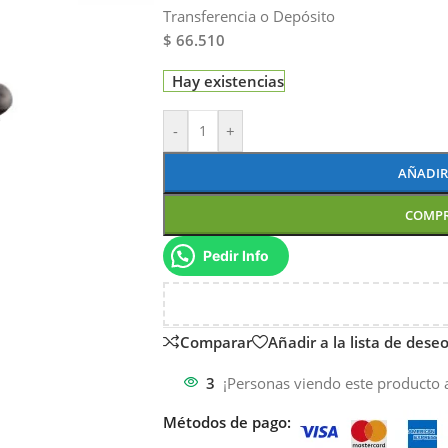
Transferencia o Depósito
$ 66.510
Hay existencias
-
+
AÑADIR
COMP
Pedir Info
Comparar
Añadir a la lista de dese
3
¡Personas viendo este producto 
Métodos de pago: