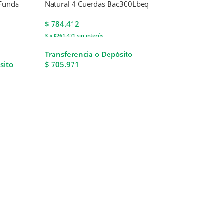
Funda
Natural 4 Cuerdas Bac300Lbeq
$
784.412
3 x $261.471
sin interés
Transferencia o Depósito
sito
$ 705.971