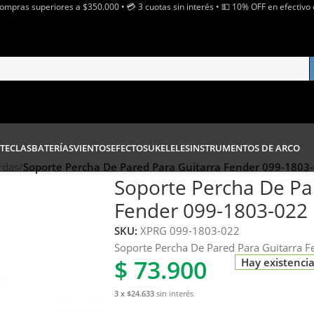
Compras superiores a $350.000 • 💳 3 cuotas sin interés • 💵 10% OFF en efectivo 
TECLAS
BATERÍAS
VIENTOS
EFECTOS
UKELELES
INSTRUMENTOS DE ARCO
rdas
/
Soporte Percha De Pared Para Guitarra Fender 099-1803
Soporte Percha De Pa
Fender 099-1803-022
SKU:
XPRG 099-1803-022
Soporte Percha De Pared Para Guitarra 
$
73.900
Hay existenci
3 x $24.633
sin interés