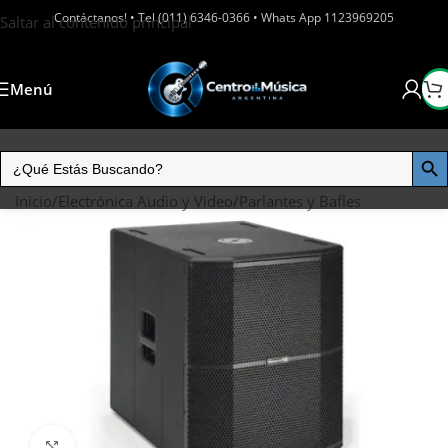
Contáctanos! • Tel (011) 6346-0366 • Whats App 1123969205
Saltar al contenido principal
Menú
Inicio
/
Electrónica Audio y Video
/
Parlantes y Bafles
Haga clic para ampliar