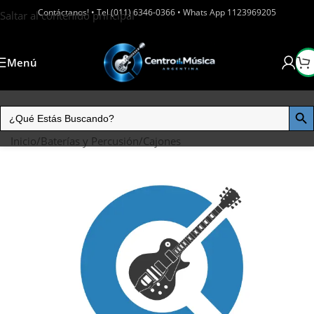
Contáctanos! • Tel (011) 6346-0366 • Whats App 1123969205
Saltar al contenido principal
Menú
Inicio
/
Baterías y Percusión
/
Cajones