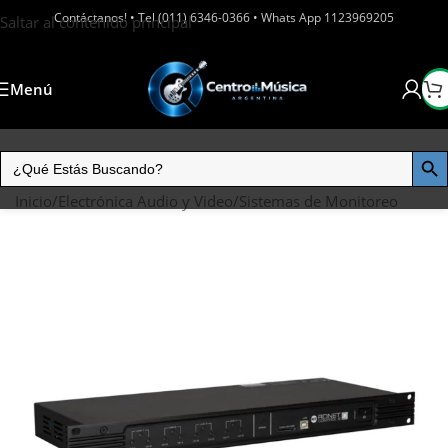
Contáctanos! • Tel (011) 6346-0366 • Whats App 1123969205
Saltar al contenido principal
Menú
Inicio
/
Electrónica Audio y Video
/
Sistemas de Monitoreo