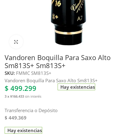
Haga clic para ampliar
Vandoren Boquilla Para Saxo Alto
Sm813S+ Sm813S+
SKU:
FMMC SM813S+
Vandoren Boquilla Para Saxo Alto Sm813S+
$
499.299
Hay existencias
3 x $166.433
sin interés
Transferencia o Depósito
$ 449.369
Hay existencias