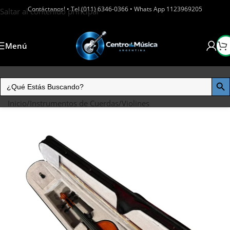
Contáctanos! • Tel (011) 6346-0366 • Whats App 1123969205
Saltar al contenido principal
Menú
Inicio
/
Instrumentos de Cuerdas
/
Violines