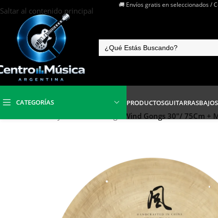
🚚 Envíos gratis en seleccionados / 
Saltar al contenido principal
CATEGORÍAS
PRODUCTOS
GUITARRAS
BAJOS
Inicio
/
Baterías y Percusión
/
Gongs
/
Wind Gongs 30″/ 75Cm + M