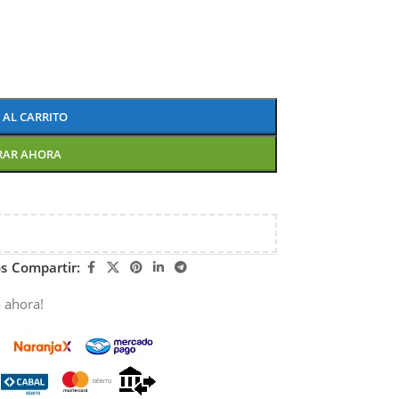
 AL CARRITO
RAR AHORA
os
Compartir:
 ahora!