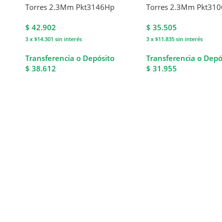
Torres 2.3Mm Pkt3146Hp
Torres 2.3Mm Pkt31
$
42.902
$
35.505
3 x $14.301
sin interés
3 x $11.835
sin interés
Transferencia o Depósito
Transferencia o Depó
$ 38.612
$ 31.955