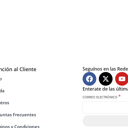
nción al Cliente
Seguínos en las Rede
o
Enterate de las últi
da
*
CORREO ELECTRÓNICO
tros
untas Frecuentes
inos y Condiciones