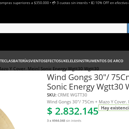
Compras superiores a $350.000 • 💳 3 cuotas sin interés • 💵 10% OFF en efectivo 
TECLAS
BATERÍAS
VIENTOS
EFECTOS
UKELELES
INSTRUMENTOS DE ARCO
azo Y Cover. Meinl Sonic Energy Wgtt30 Wgtt30
Wind Gongs 30″/ 75Cm
Sonic Energy Wgtt30 
SKU:
CRME WGTT30
Wind Gongs 30″/ 75Cm + Mazo Y Cover. 
$
2.832.145
Hay existenc
3 x $944.048
sin interés