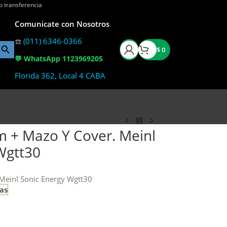
o transferencia
Comunicate con Nosotros
☎️
(011) 6346-0366
$
0
💬 WhatsApp 1123969205
Florida 362, Local 4 CABA
 + Mazo Y Cover. Meinl
Wgtt30
Meinl Sonic Energy Wgtt30
ias