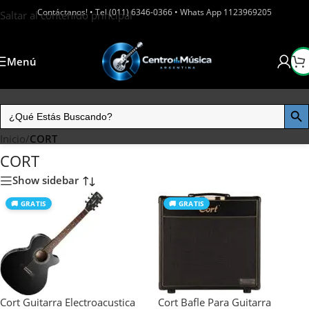
Contáctanos! • Tel (011) 6346-0366 • Whats App 1123969205
Saltar al contenido principal
Menú
Inicio
/
CORT
CORT
Show sidebar
🚚 GRATIS
🚚 GRATIS
Cort Guitarra Electroacustica
Cort Bafle Para Guitarra