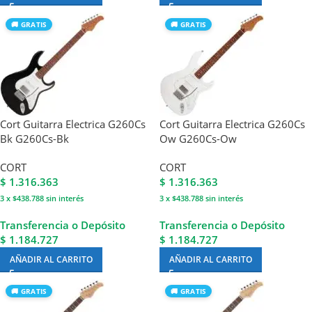
🚚 GRATIS
🚚 GRATIS
Cort Guitarra Electrica G260Cs
Cort Guitarra Electrica G260Cs
Bk G260Cs-Bk
Ow G260Cs-Ow
CORT
CORT
$
1.316.363
$
1.316.363
3 x $438.788
sin interés
3 x $438.788
sin interés
Transferencia o Depósito
Transferencia o Depósito
$ 1.184.727
$ 1.184.727
AÑADIR AL CARRITO
AÑADIR AL CARRITO
🚚 GRATIS
🚚 GRATIS