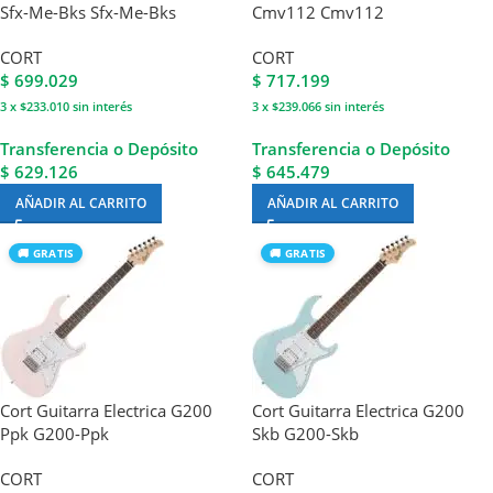
Sfx-Me-Bks Sfx-Me-Bks
Cmv112 Cmv112
CORT
CORT
$
699.029
$
717.199
3 x $233.010
sin interés
3 x $239.066
sin interés
Transferencia o Depósito
Transferencia o Depósito
$ 629.126
$ 645.479
AÑADIR AL CARRITO
AÑADIR AL CARRITO
🚚 GRATIS
🚚 GRATIS
Cort Guitarra Electrica G200
Cort Guitarra Electrica G200
Ppk G200-Ppk
Skb G200-Skb
CORT
CORT