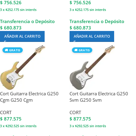
$
756.526
$
756.526
3 x $252.175
sin interés
3 x $252.175
sin interés
Transferencia o Depósito
Transferencia o Depósito
$ 680.873
$ 680.873
AÑADIR AL CARRITO
AÑADIR AL CARRITO
🚚 GRATIS
🚚 GRATIS
Cort Guitarra Electrica G250
Cort Guitarra Electrica G250
Cgm G250 Cgm
Svm G250 Svm
CORT
CORT
$
877.575
$
877.575
3 x $292.525
sin interés
3 x $292.525
sin interés