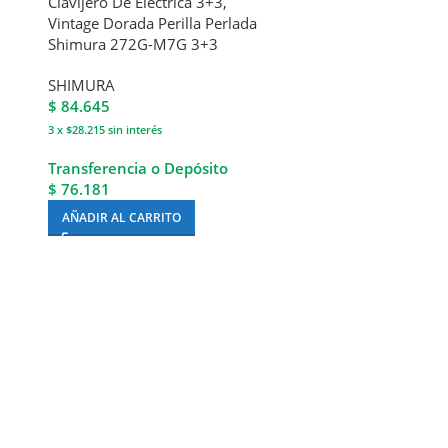
Clavijero De Electrica 3+3,
Vintage Dorada Perilla Perlada
Shimura 272G-M7G 3+3
SHIMURA
$
84.645
3 x $28.215
sin interés
Transferencia o Depósito
$ 76.181
AÑADIR AL CARRITO