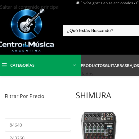
🚚 Envíos gratis en seleccionados / 
Saltar al contenido principal
CATEGORÍAS
PRODUCTOS
GUITARRAS
BAJOS
Inicio
/
SHIMURA
Mostrando los 2 resultados
SHIMURA
Filtrar Por Precio