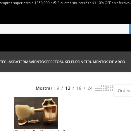
Compras superiores a $350.000 • 💳 3 cuotas sin interés • 💵 10% OFF en efectivo 
TECLAS
BATERÍAS
VIENTOS
EFECTOS
UKELELES
INSTRUMENTOS DE ARCO
Mostrar
9
12
18
24