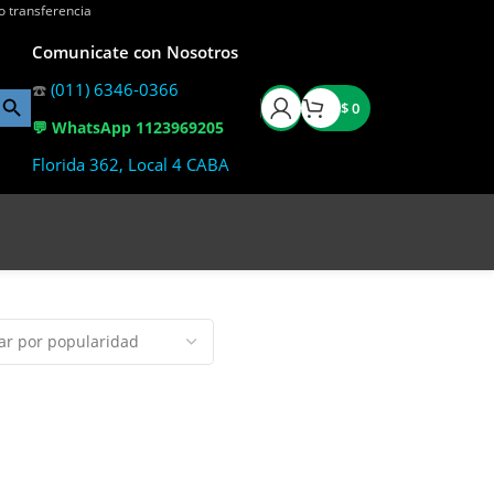
o transferencia
Comunicate con Nosotros
☎️
(011) 6346-0366
$
0
💬 WhatsApp 1123969205
Florida 362, Local 4 CABA