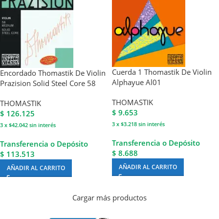
Cuerda 1 Thomastik De Violin
Encordado Thomastik De Violin
Alphayue Al01
Prazision Solid Steel Core 58
THOMASTIK
THOMASTIK
$
9.653
$
126.125
3 x $3.218
sin interés
3 x $42.042
sin interés
Transferencia o Depósito
Transferencia o Depósito
$ 8.688
$ 113.513
AÑADIR AL CARRITO
AÑADIR AL CARRITO
Cargar más productos