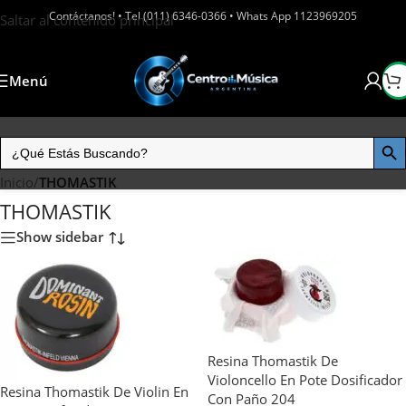
Contáctanos! • Tel (011) 6346-0366 • Whats App 1123969205
Saltar al contenido principal
Menú
Inicio
/
THOMASTIK
THOMASTIK
Show sidebar
Resina Thomastik De
Violoncello En Pote Dosificador
Resina Thomastik De Violin En
Con Paño 204