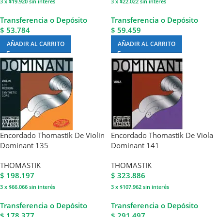
3 x $19.920
sin interés
3 x $22.022
sin interés
Transferencia o Depósito
Transferencia o Depósito
$ 53.784
$ 59.459
AÑADIR AL CARRITO
AÑADIR AL CARRITO
Encordado Thomastik De Violin
Encordado Thomastik De Viola
Dominant 135
Dominant 141
THOMASTIK
THOMASTIK
$
198.197
$
323.886
3 x $66.066
sin interés
3 x $107.962
sin interés
Transferencia o Depósito
Transferencia o Depósito
$ 178.377
$ 291.497