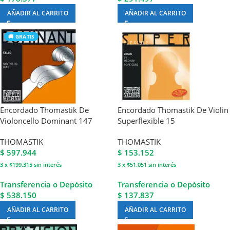
AÑADIR AL CARRITO
AÑADIR AL CARRITO
🚚 GRATIS
Encordado Thomastik De
Encordado Thomastik De Violin
Violoncello Dominant 147
Superflexible 15
THOMASTIK
THOMASTIK
$
597.944
$
153.152
3 x $199.315
sin interés
3 x $51.051
sin interés
Transferencia o Depósito
Transferencia o Depósito
$ 538.150
$ 137.837
AÑADIR AL CARRITO
AÑADIR AL CARRITO