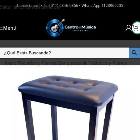
Contáctanos! • Tel (011) 6346-0366 • Whats App 1123969205
Saltar al contenido principal
Menú
Inicio
/
Teclados y Pianos
/
Banquetas de Teclados y Pianos