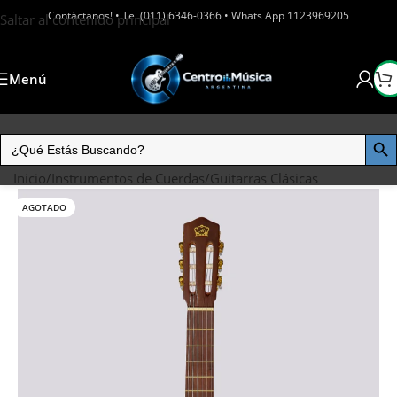
Contáctanos! • Tel (011) 6346-0366 • Whats App 1123969205
Saltar al contenido principal
Menú
Inicio
/
Instrumentos de Cuerdas
/
Guitarras Clásicas
AGOTADO