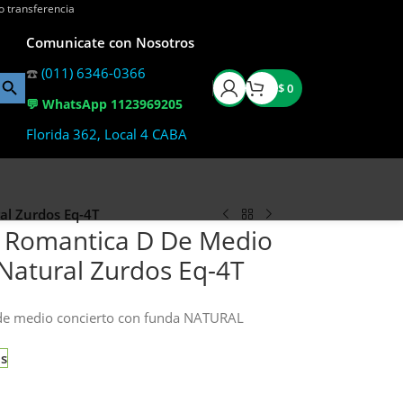
o transferencia
Comunicate con Nosotros
☎️
(011) 6346-0366
$
0
💬 WhatsApp 1123969205
Florida 362, Local 4 CABA
al Zurdos Eq-4T
la Romantica D De Medio
Natural Zurdos Eq-4T
de medio concierto con funda NATURAL
as