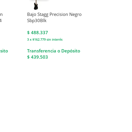
in
Bajo Stagg Precision Negro
4
Sbp30Blk
$
488.337
3 x $162.779
sin interés
sito
Transferencia o Depósito
$ 439.503