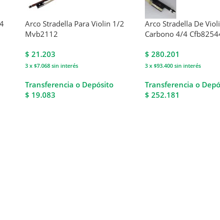
/4
Arco Stradella Para Violin 1/2
Arco Stradella De Viol
Mvb2112
Carbono 4/4 Cfb8254
$
21.203
$
280.201
3 x $7.068
sin interés
3 x $93.400
sin interés
Transferencia o Depósito
Transferencia o Depó
$ 19.083
$ 252.181