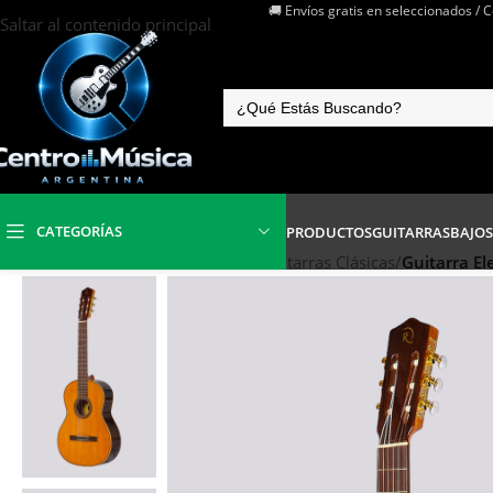
🚚 Envíos gratis en seleccionados / 
Saltar al contenido principal
CATEGORÍAS
PRODUCTOS
GUITARRAS
BAJOS
Inicio
/
Instrumentos de Cuerdas
/
Guitarras Clásicas
/
Guitarra El