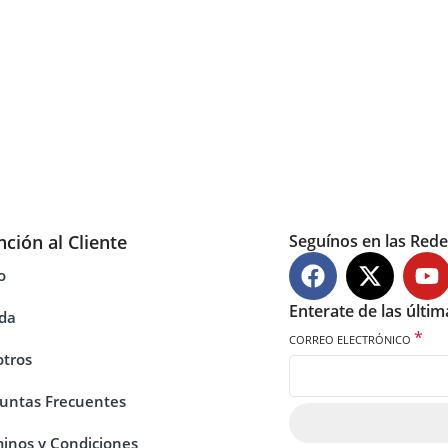
nción al Cliente
Seguínos en las Rede
o
Enterate de las últi
da
*
CORREO ELECTRÓNICO
tros
untas Frecuentes
inos y Condiciones