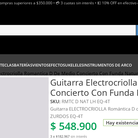
Compras superiores a $350.000 • 💳 3 cuotas sin interés • 💵 10% OFF en efectivo 
TECLAS
BATERÍAS
VIENTOS
EFECTOS
UKELELES
INSTRUMENTOS DE ARCO
ectrocriolla Romantica D De Medio Concierto Con Funda Natur
Guitarra Electrocriol
Concierto Con Funda 
SKU:
RMTC D NAT LH EQ-4T
Guitarra ELECTROCRIOLLA Romántica D 
ZURDOS EQ-4T
$
548.900
Hay existenci
3 x $182.967
sin interés