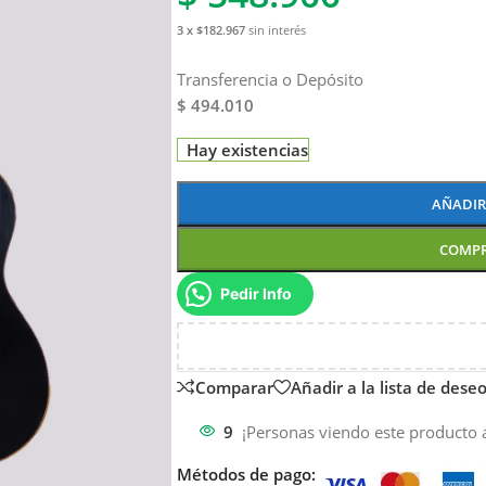
3 x $182.967
sin interés
Transferencia o Depósito
$ 494.010
Hay existencias
AÑADIR
COMP
Pedir Info
Comparar
Añadir a la lista de dese
9
¡Personas viendo este producto 
Métodos de pago: