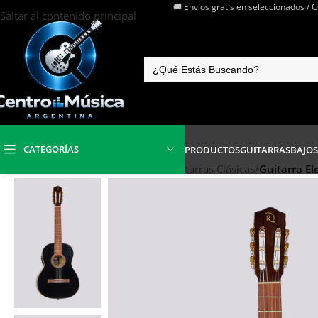
🚚 Envíos gratis en seleccionados / 
Saltar al contenido principal
CATEGORÍAS
PRODUCTOS
GUITARRAS
BAJOS
Inicio
/
Instrumentos de Cuerdas
/
Guitarras Clásicas
/
Guitarra E