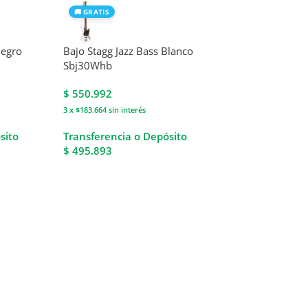
🚚 GRATIS
Negro
Bajo Stagg Jazz Bass Blanco
Sbj30Whb
$
550.992
3 x $183.664
sin interés
sito
Transferencia o Depósito
$ 495.893