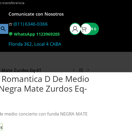
o transferencia
Comunicate con Nosotros
☎️
(011) 6346-0366
$
0
💬 WhatsApp 1123969205
Florida 362, Local 4 CABA
a Mate Zurdos Eq-4T
la Romantica D De Medio
Negra Mate Zurdos Eq-
de medio concierto con funda NEGRA MATE
as