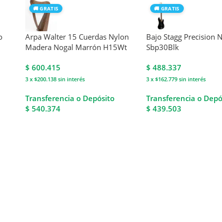
🚚 GRATIS
🚚 GRATIS
o
Arpa Walter 15 Cuerdas Nylon
Bajo Stagg Precision 
Madera Nogal Marrón H15Wt
Sbp30Blk
$
600.415
$
488.337
3 x $200.138
sin interés
3 x $162.779
sin interés
Transferencia o Depósito
Transferencia o Depó
$ 540.374
$ 439.503