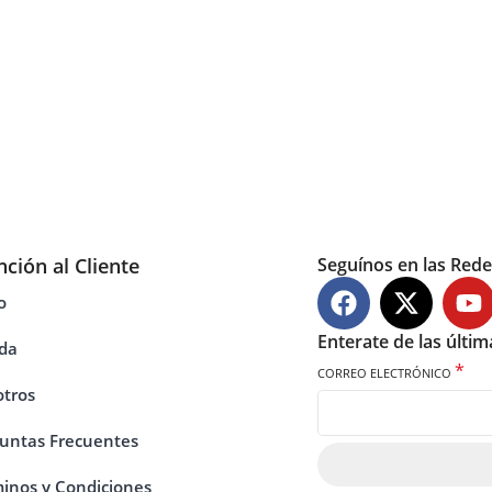
nción al Cliente
Seguínos en las Rede
o
Enterate de las últi
da
*
CORREO ELECTRÓNICO
tros
untas Frecuentes
inos y Condiciones