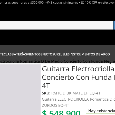
Compras superiores a $350.000 • 💳 3 cuotas sin interés • 💵 10% OFF en efectivo 
TECLAS
BATERÍAS
VIENTOS
EFECTOS
UKELELES
INSTRUMENTOS DE ARCO
lectrocriolla Romantica D De Medio Concierto Con Funda Negr
Guitarra Electrocriol
Concierto Con Funda 
4T
SKU:
RMTC D BK MATE LH EQ-4T
Guitarra ELECTROCRIOLLA Romántica D 
ZURDOS EQ-4T
$
548.900
Hay existenci