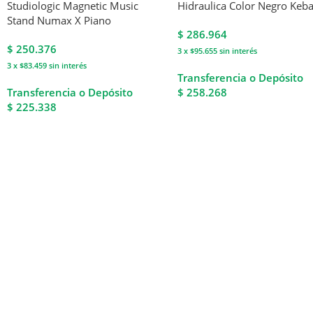
Studiologic Magnetic Music
Hidraulica Color Negro Keb
Stand Numax X Piano
$
286.964
$
250.376
3 x $95.655
sin interés
3 x $83.459
sin interés
Transferencia o Depósito
Transferencia o Depósito
$ 258.268
$ 225.338