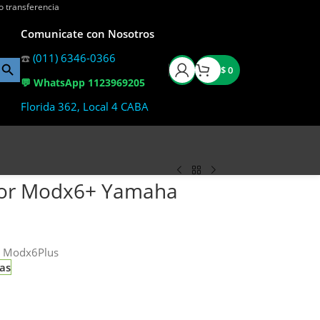
o transferencia
Comunicate con Nosotros
☎️
(011) 6346-0366
$
0
💬 WhatsApp 1123969205
Florida 362, Local 4 CABA
dor Modx6+ Yamaha
a Modx6Plus
ias