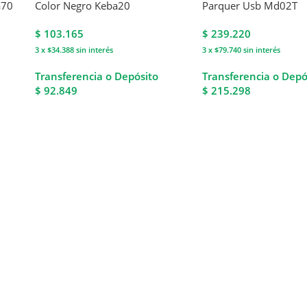
a70
Color Negro Keba20
Parquer Usb Md02T
$
103.165
$
239.220
3 x $34.388
sin interés
3 x $79.740
sin interés
Transferencia o Depósito
Transferencia o Depó
$ 92.849
$ 215.298