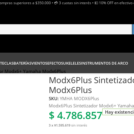
Compras superiores a $350.000 • 💳 3 cuotas sin interés • 💵 10% OFF en efectivo 
TECLAS
BATERÍAS
VIENTOS
EFECTOS
UKELELES
INSTRUMENTOS DE ARCO
dor Modx6+ Yamaha Modx6Plus
Modx6Plus Sintetiza
Modx6Plus
SKU:
YMHA MODX6Plus
Modx6Plus Sintetizador Modx6+ Yamah
$
4.786.857
Hay existenc
3 x $1.595.619
sin interés