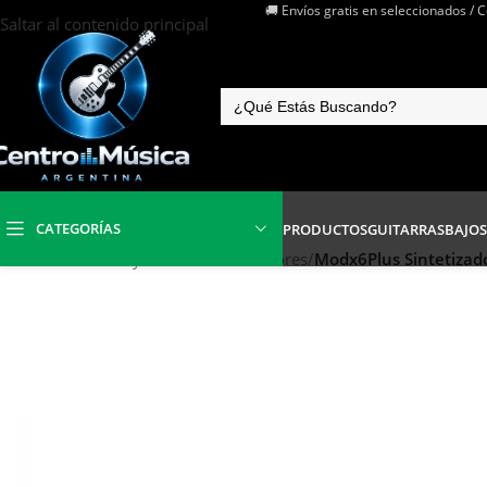
🚚 Envíos gratis en seleccionados / 
Saltar al contenido principal
CATEGORÍAS
PRODUCTOS
GUITARRAS
BAJOS
Inicio
/
Teclados y Pianos
/
Sintetizadores
/
Modx6Plus Sintetiza