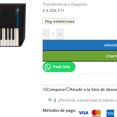
Transferencia o Depósito
$ 4.308.171
Hay existencias
-
+
AÑADIR
COMP
Pedir Info
Comparar
Añadir a la lista de dese
2
¡Personas viendo este producto 
Métodos de pago: