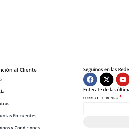
nción al Cliente
Seguínos en las Rede
o
Enterate de las últi
da
*
CORREO ELECTRÓNICO
tros
untas Frecuentes
inos y Condiciones