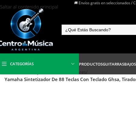
🚚 Envíos gratis en seleccionados / 
Saltar al contenido principal
CATEGORÍAS
PRODUCTOS
GUITARRAS
BAJOS
Inicio
/
Teclados y Pianos
/
Sintetizadores
/
Yamaha Sintetizador De 88 Teclas Con Teclado Ghsa, Tirador