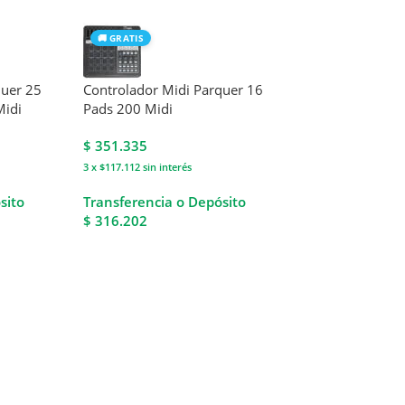
🚚 GRATIS
quer 25
Controlador Midi Parquer 16
Midi
Pads 200 Midi
$
351.335
3 x $117.112
sin interés
sito
Transferencia o Depósito
$ 316.202