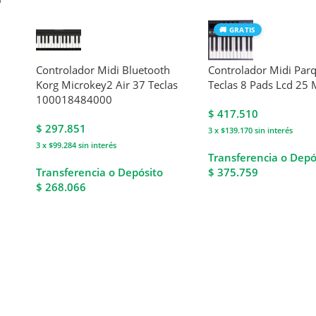
🚚 GRATIS
Controlador Midi Bluetooth
Controlador Midi Par
Korg Microkey2 Air 37 Teclas
Teclas 8 Pads Lcd 25 
100018484000
$
417.510
$
297.851
3 x $139.170
sin interés
3 x $99.284
sin interés
Transferencia o Depó
Transferencia o Depósito
$ 375.759
$ 268.066