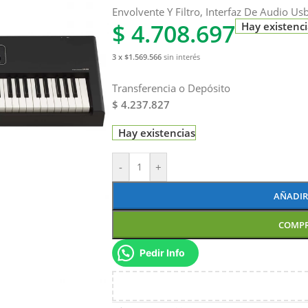
Envolvente Y Filtro, Interfaz De Audio U
$
4.708.697
Hay existenc
3 x $1.569.566
sin interés
Transferencia o Depósito
$ 4.237.827
Hay existencias
-
+
AÑADIR
COMP
Pedir Info