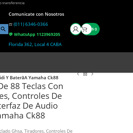
o transferencia
Comunicate con Nosotros
☎️
(011) 6346-0366
$
0
💬 WhatsApp 1123969205
Florida 362, Local 4 CABA
Midi Y Baterã­A Yamaha Ck88
De 88 Teclas Con
es, Controles De
nterfaz De Audio
Yamaha Ck88
clado Ghsa, Tiradores, Controles De