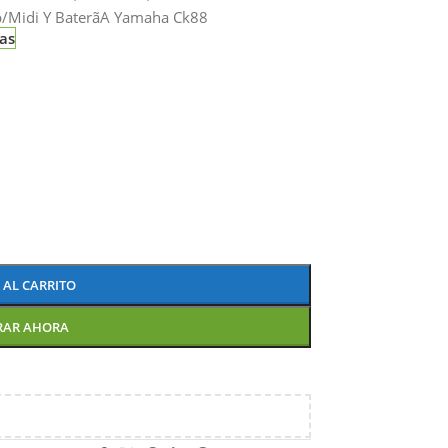
sb/Midi Y Baterã­A Yamaha Ck88
ias
 AL CARRITO
RAR AHORA