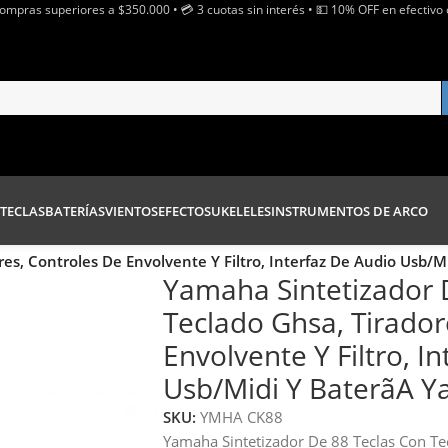
Compras superiores a $350.000 • 💳 3 cuotas sin interés • 💵 10% OFF en efectivo 
TECLAS
BATERÍAS
VIENTOS
EFECTOS
UKELELES
INSTRUMENTOS DE ARCO
es, Controles De Envolvente Y Filtro, Interfaz De Audio Usb/
Yamaha Sintetizador 
Teclado Ghsa, Tirador
Envolvente Y Filtro, I
Usb/Midi Y Baterã­A 
SKU:
YMHA CK88
Yamaha Sintetizador De 88 Teclas Con Te