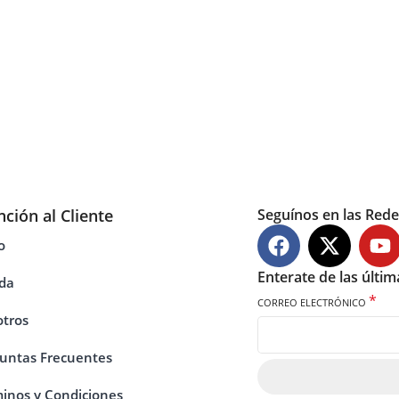
nción al Cliente
Seguínos en las Rede
o
Enterate de las últi
da
*
CORREO ELECTRÓNICO
tros
untas Frecuentes
inos y Condiciones