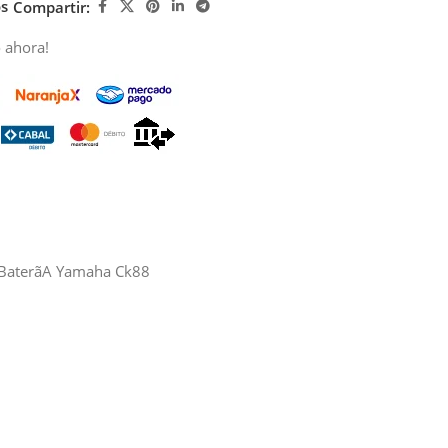
os
Compartir:
 ahora!
Y Baterã­A Yamaha Ck88