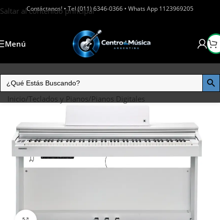
Contáctanos! • Tel (011) 6346-0366 • Whats App 1123969205
Saltar al contenido principal
Menú
Inicio
/
Teclados y Pianos
/
Pianos Digitales