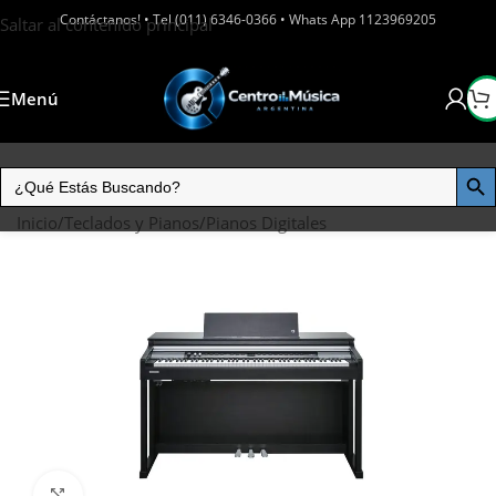
Contáctanos! • Tel (011) 6346-0366 • Whats App 1123969205
Saltar al contenido principal
Menú
Inicio
/
Teclados y Pianos
/
Pianos Digitales
Haga clic para ampliar