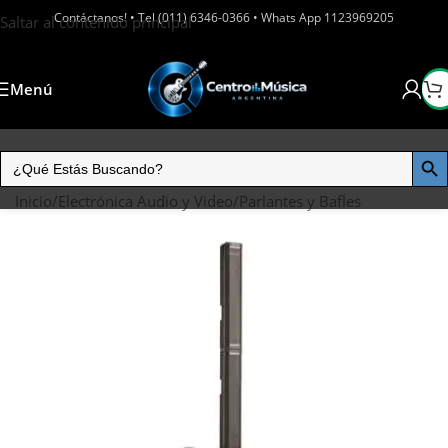
Contáctanos! • Tel (011) 6346-0366 • Whats App 1123969205
Saltar al contenido principal
Menú
Inicio
/
Electrónica Audio y Video
/
Parlantes y Bafles