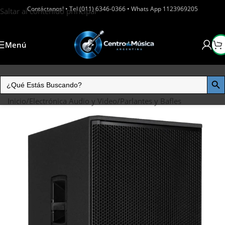
Contáctanos! • Tel (011) 6346-0366 • Whats App 1123969205
Saltar al contenido principal
Menú
Inicio
/
Electrónica Audio y Video
/
Parlantes y Bafles