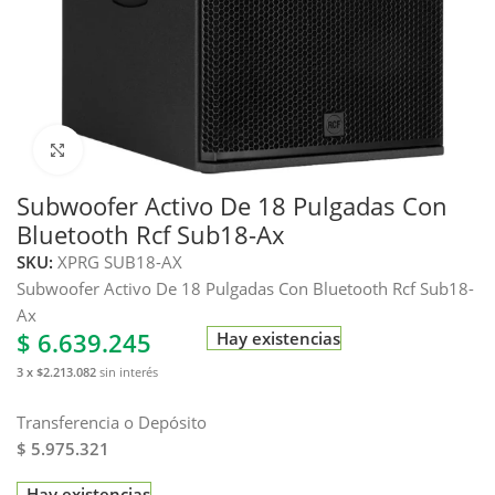
Haga clic para ampliar
Subwoofer Activo De 18 Pulgadas Con
Bluetooth Rcf Sub18-Ax
SKU:
XPRG SUB18-AX
Subwoofer Activo De 18 Pulgadas Con Bluetooth Rcf Sub18-
Ax
$
6.639.245
Hay existencias
3 x $2.213.082
sin interés
Transferencia o Depósito
$ 5.975.321
Hay existencias