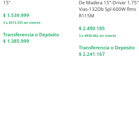
15″
De Madera 15″-Driver 1.75″
Vias-132Db Spl-600W Rms
$
1.539.999
R115M
3 x $513.333
sin interés
$
2.490.185
Transferencia o Depósito
3 x $830.062
sin interés
$ 1.385.999
Transferencia o Depósito
$ 2.241.167