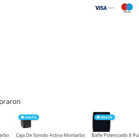
praron
🚚 GRATIS
🚚 GRATIS
arbo
Caja De Sonido Activa Montarbo
Bafle Potenciado 8 Pul