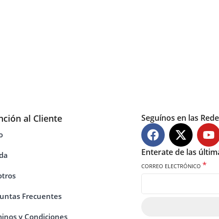
nción al Cliente
Seguínos en las Rede
o
Enterate de las últi
da
*
CORREO ELECTRÓNICO
tros
untas Frecuentes
inos y Condiciones