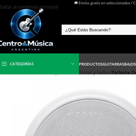
🚚 Envíos gratis en seleccionados / 
Saltar al contenido principal
CATEGORÍAS
PRODUCTOS
GUITARRAS
BAJOS
Inicio
/
Electrónica Audio y Video
/
Parlantes y Bafles
/
Parlante De