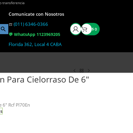
o transferencia
Comunicate con Nosotros
☎️
(011) 6346-0366
$
0
💬 WhatsApp 1123969205
Florida 362, Local 4 CABA
ón Para Cielorraso De 6″
e 6″ Rcf Pl70En
as