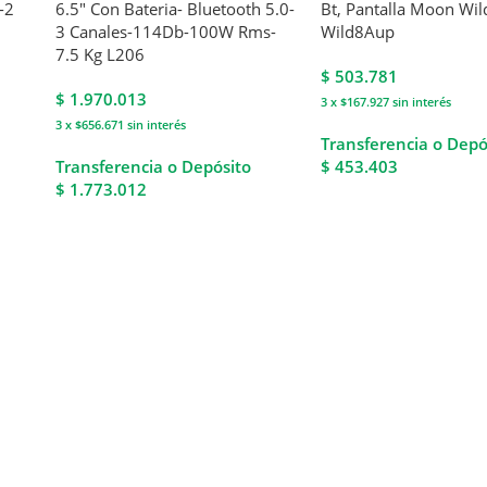
-2
6.5″ Con Bateria- Bluetooth 5.0-
Bt, Pantalla Moon Wi
3 Canales-114Db-100W Rms-
Wild8Aup
7.5 Kg L206
$
503.781
$
1.970.013
3 x $167.927
sin interés
3 x $656.671
sin interés
Transferencia o Depó
Transferencia o Depósito
$ 453.403
$ 1.773.012