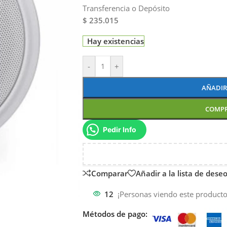
Transferencia o Depósito
$ 235.015
Hay existencias
-
+
AÑADIR
COMP
Pedir Info
Comparar
Añadir a la lista de dese
12
¡Personas viendo este producto
Métodos de pago: